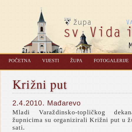
POČETNA
VIJESTI
ŽUPA
FOTOGALERIJE
Križni put
2.4.2010. Mađarevo
Mladi Varaždinsko-topličkog dek
župnicima su organizirali Križni put u
sati.