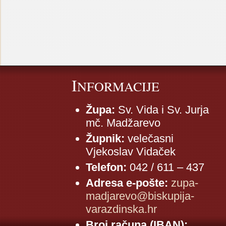
I
NFORMACIJE
Župa:
Sv. Vida i Sv. Jurja
mč. Madžarevo
Župnik:
velečasni
Vjekoslav Vidaček
Telefon:
042 / 611 – 437
Adresa e-pošte:
zupa-
madjarevo@biskupija-
varazdinska.hr
Broj računa (IBAN):