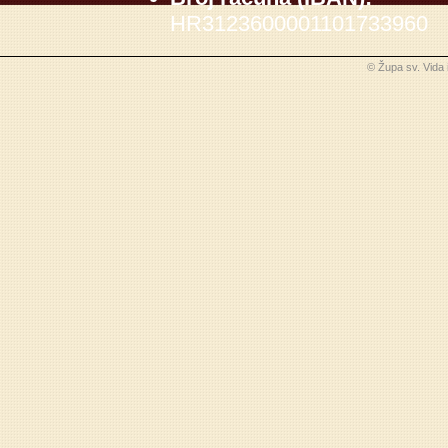
HR3123600001101733960
© Župa sv. Vida 