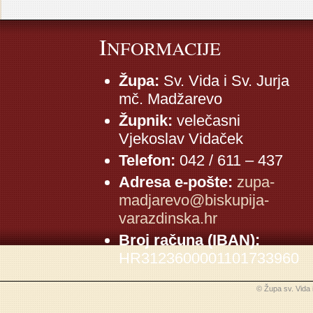
I
NFORMACIJE
Župa:
Sv. Vida i Sv. Jurja
mč. Madžarevo
Župnik:
velečasni
Vjekoslav Vidaček
Telefon:
042 / 611 – 437
Adresa e-pošte:
zupa-
madjarevo@biskupija-
varazdinska.hr
Broj računa (IBAN):
HR3123600001101733960
© Župa sv. Vida 