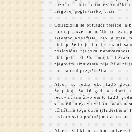
nazočan i bliz onim redovničkim 
njegovoj poglavarskoj brizi.
Obilazio ih je putujući pješice, a 
mora pa sve do naših krajeva; 
skromno konačište. Bio je pravi r
biskup želio je i dalje ostati sa
poslovična njegova nenavezanost 
biskupska služba mogla itekak
njegovim riznicama nije bilo ni 
hambaru ni pregršti žita.
Albert se rodio oko 1206 godi
Švapskoj. Sa 16 godina odlazi u
redovničkim životom te 1223. godi
su uočili njegovu veliku nadarenos
učilištima toga doba (Hildesheim, Fr
u skoro svim područjima znanosti.
Albert Veliki nije bio univerz