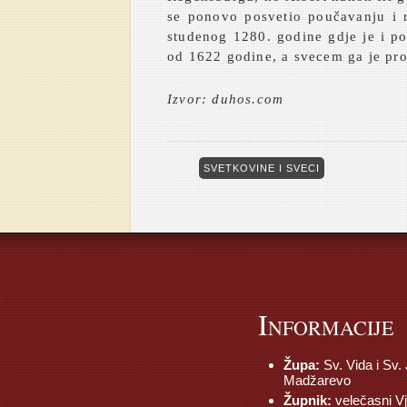
se ponovo posvetio poučavanju i 
studenog 1280. godine gdje je i po
od 1622 godine, a svecem ga je pro
Izvor: duhos.com
SVETKOVINE I SVECI
I
NFORMACIJE
Župa:
Sv. Vida i Sv.
Madžarevo
Župnik:
velečasni V