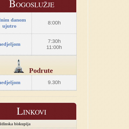
B
OGOSLUŽJE
dnim danom
8:00h
ujutro
7:30h
nedjeljom
11:00h
Podrute
nedjeljom
9.30h
L
INKOVI
ždinska biskupija