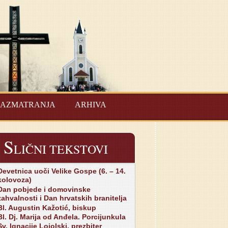
AZMATRANJA
ARHIVA
S
LIČNI TEKSTOVI
Devetnica uoči Velike Gospe (6. – 14.
kolovoza)
Dan pobjede i domovinske
zahvalnosti i Dan hrvatskih branitelja
Bl. Augustin Kažotić, biskup
Bl. Dj. Marija od Anđela. Porcijunkula
Sv. Ignacije Lojolski, prezbiter