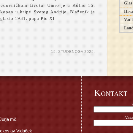
Glas
redovničkom životu. Umro je u Kőlnu 15.
Hrva
kopan u kripti Svetog Andrije. Blaženik je
glasio 1931. papa Pio XI
Vati
Laud
15. STUDENOGA 2025.
K
ONTAKT
Vaša
 Jurja mč.
jekoslav Vidaček