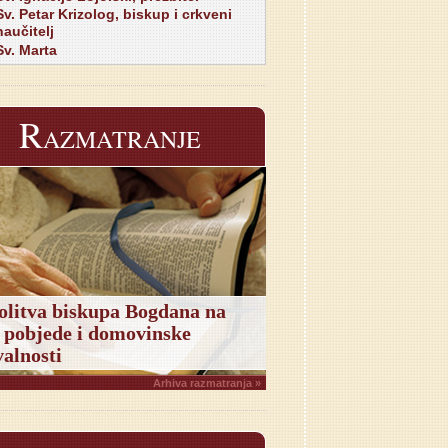
Sv. Petar Krizolog, biskup i crkveni
naučitelj
Sv. Marta
R
AZMATRANJE
olitva biskupa Bogdana na
 pobjede i domovinske
alnosti
Arhiva razmatranja »