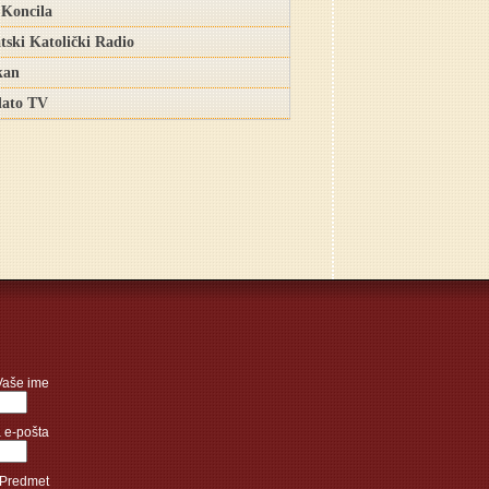
 Koncila
tski Katolički Radio
kan
ato TV
Vaše ime
 e-pošta
Predmet