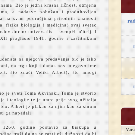
inama. Bio je jedna krasna ličnost, otmjena
ima, a nadasve pobožan i produhovljen
a na svim područjima prirodnih znanosti
ra
a, fizika biologija i medicina) ovaj svetac
slov doctor universalis – sveopći učitelj. I
XII proglasio 1941. godine i zaštitnikom
tudenata na njegova predavanja bio je tako
 vani, na trgu koji i danas nosi njegovo ime
rt, što znači Veliki Albert), što mnogi
bio je sveti Toma Akvinski. Toma je stvorio
je i teologije te je umro prije svog učitelja
ubio. Albert je plakao za njim kao za sinom
su ga napadali.
a 1260. godine postavio za biskupa u
Vara
dine traži da ga se razriješi dužnosti da bi