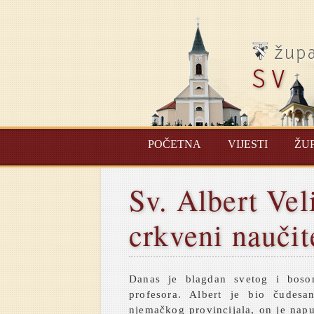
POČETNA
VIJESTI
ŽU
Sv. Albert Vel
crkveni naučit
Danas je blagdan svetog i boso
profesora. Albert je bio čudes
njemačkog provincijala, on je napus