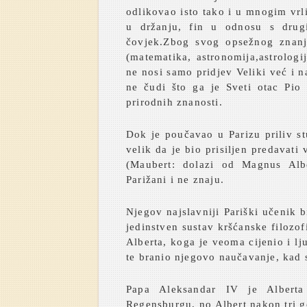
odlikovao isto tako i u mnogim vrl
u držanju, fin u odnosu s drug
čovjek.Zbog svog opsežnog znanj
(matematika, astronomija,astrologij
ne nosi samo pridjev Veliki već i na
ne čudi što ga je Sveti otac Pio 
prirodnih znanosti.
Dok je poučavao u Parizu priliv s
velik da je bio prisiljen predavati
(Maubert: dolazi od Magnus Albe
Parižani i ne znaju.
Njegov najslavniji Pariški učenik 
jedinstven sustav kršćanske filozofi
Alberta, koga je veoma cijenio i lj
te branio njegovo naučavanje, kad 
Papa Aleksandar IV je Albert
Regensburgu, no Albert nakon tri go