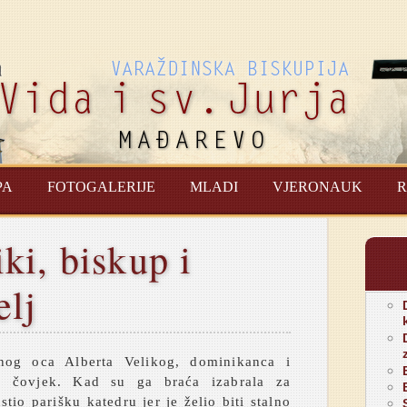
PA
FOTOGALERIJE
MLADI
VJERONAUK
R
iki, biskup i
elj
nog oca Alberta Velikog, dominikanca i
an čovjek. Kad su ga braća izabrala za
tio parišku katedru jer je želio biti stalno