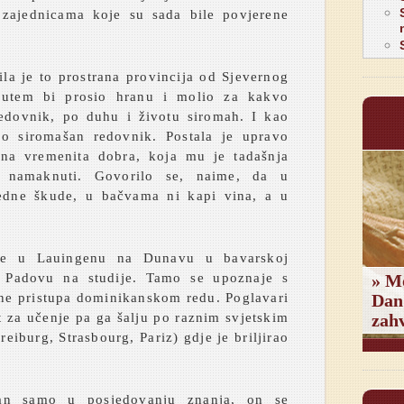
zajednicama koje su sada bile povjerene
bila je to prostrana provincija od Sjevernog
putem bi prosio hranu i molio za kakvo
edovnik, po duhu i životu siromah. I kao
mo siromašan redovnik. Postala je upravo
na vremenita dobra, koja mu je tadašnja
o namaknuti. Govorilo se, naime, da u
jedne škude, u bačvama ni kapi vina, a u
ne u Lauingenu na Dunavu u bavarskoj
 Padovu na studije. Tamo se upoznaje s
» M
ne pristupa dominikanskom redu. Poglavari
Dan
t za učenje pa ga šalju po raznim svjetskim
zahv
eiburg, Strasbourg, Pariz) gdje je briljirao
alan samo u posjedovanju znanja, on se