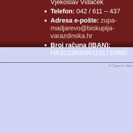
Vjekoslav Vidaček
Telefon:
042 / 611 – 437
Adresa e-pošte:
zupa-
madjarevo@biskupija-
varazdinska.hr
Broj računa (IBAN):
HR3123600001101733960
© Župa sv. Vida 