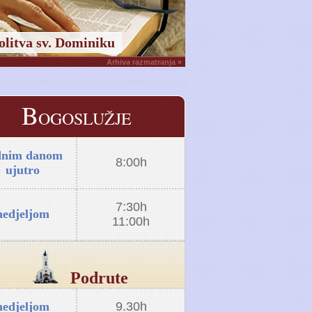
olitva sv. Dominiku
Arhiva razmatranja »
B
OGOSLUŽJE
dnim danom
8:00h
ujutro
7:30h
nedjeljom
11:00h
Podrute
nedjeljom
9.30h