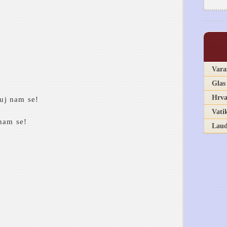
Vara
Glas
Hrva
luj nam se!
Vati
 nam se!
Laud