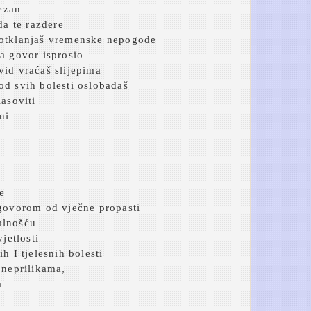
tezan
da te razdere
 otklanjaš vremenske nepogode
a govor isprosio
vid vraćaš slijepima
od svih bolesti oslobađaš
lasoviti
ni
re
agovorom od vječne propasti
alnošću
jetlosti
h I tjelesnih bolesti
 neprilikama,
a