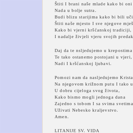
Štiti I brani naše mlade kako bi oni 
Nada u bolje sutra.
Budi blizu starijima kako bi bili uči
Štiti naše mjesto I sve njegove mje
Kako bi vjerni kršćanskoj tradiciji,
I nadalje živjeli vjeru svojih preda
Daj da te nsljedujemo u krepostima
Te tako ostanemo postojani u vjeri,
Nadi I kršćanskoj ljubavi.
Pomozi nam da nasljedujemo Krist
Na njegovom križnom putu I tako u
U dobru cijeloga svog života,
Kako bismo mogli jednoga dana
Zajedno s tobom I sa svima svetim
Uživati Nebesko kraljevstvo.
Amen.
LITANIJE SV. VIDA