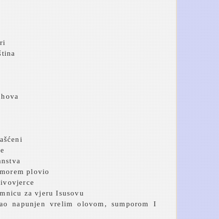
ri
ština
duhova
ašćeni
ke
anstva
i morem plovio
rivovjerce
tamnicu za vjeru Isusovu
otao napunjen vrelim olovom, sumporom I