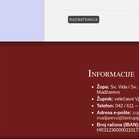
RAZMATRANJA
I
NFORMACIJE
Župa:
Sv. Vida i Sv.
Madžarevo
Župnik:
velečasni V
Telefon:
042 / 611 –
Adresa e-pošte:
zu
madjarevo@biskupija
Broj računa (IBAN)
HR31236000011017