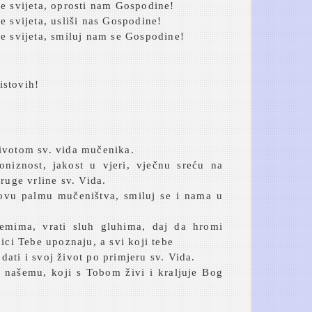
he svijeta, oprosti nam Gospodine!
e svijeta, usliši nas Gospodine!
he svijeta, smiluj nam se Gospodine!
istovih!
ivotom sv. vida mučenika.
iznost, jakost u vjeri, vječnu sreću na
ruge vrline sv. Vida.
egovu palmu mučeništva, smiluj se i nama u
jemima, vrati sluh gluhima, daj da hromi
ici Tebe upoznaju, a svi koji tebe
ati i svoj život po primjeru sv. Vida.
našemu, koji s Tobom živi i kraljuje Bog