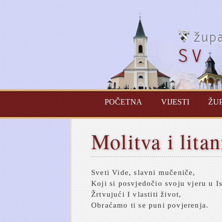
POČETNA
VIJESTI
ŽU
Molitva i litan
Sveti Vide, slavni mučeniče,
Koji si posvjedočio svoju vjeru u Is
Žrtvujući I vlastiti život,
Obraćamo ti se puni povjerenja.