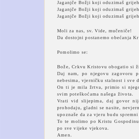
Jaganjče Božji koji oduzimaš grije
Jaganjče Božji koji oduzimaš grijeh
Jaganjče Božji koji oduzimaš grije
Moli za nas, sv. Vide, mučeniče!
Da dostojni postanemo obećanja Kr
Pomolimo se:
Bože, Crkvu Kristovu obogatio si ž
Daj nam, po njegovu zagovoru pon
nebesima, vjerničku stalnost i sve d
On ti je mila žrtva, primio si nj
svim poteškoćama našega života.
Vrati vid slijepima, daj govor ni
prohodaju, gladni se nasite, nevjern
upoznaše da za vjeru budu spremni d
To te molimo po Kristu Gospodinu 
po sve vijeke vjekova.
Amen.