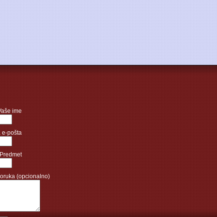
Vaše ime
 e-pošta
Predmet
oruka (opcionalno)