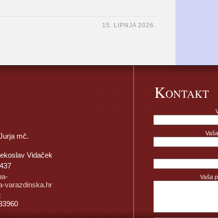
15. LIPNJA 2026.
K
ONTAKT
Vaša
 Jurja mč.
jekoslav Vidaček
 437
pa-
Vaša p
-varazdinska.hr
:
33960