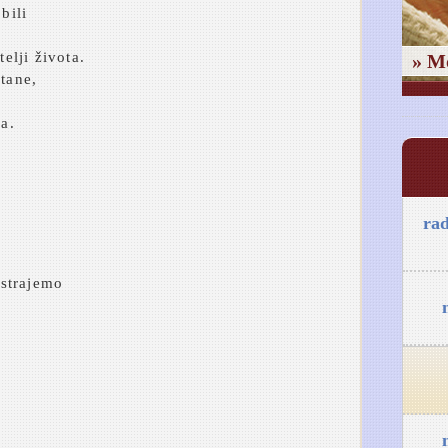
bili
telji života.
» M
štane,
ka.
ra
a
strajemo
a