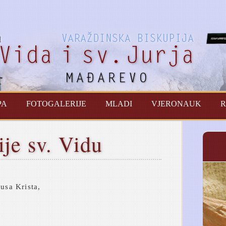
PA
FOTOGALERIJE
MLADI
VJERONAUK
R
ije sv. Vidu
usa Krista,