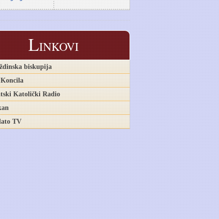
L
INKOVI
ždinska biskupija
 Koncila
tski Katolički Radio
kan
ato TV