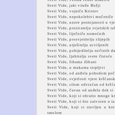
Sveti Vide, jaki viteže Božji
Sveti Vide, vojniče Kristov
Sveti Vide, nepokolebivi mučeniče
Sveti Vide, uzore postojanosti u vje
Sveti Vide, preziratelju svjetskih ta
Sveti Vide, liječniče nemoćnih
Sveti Vide, prosvjetitelju slijepih
Sveti Vide, utješitelju ucviljenih
Sveti Vide, pobijeditelju nečistih 
Sveti Vide, ljubitelju svete čistoće
Sveti Vide, šibama išibani
Sveti Vide, u mukama strpljivi
Sveti Vide, od anđela pohodom poč
Sveti Vide, svjetlosti vjere kršćans
Sveti Vide, silom odvraćan od kršć
Sveti Vide, čuvan od anđela dok s
Sveti Vide, koji si obratio mnoge k
Sveti Vide, koji si bio zatvoren u 
Sveti Vide, koji si stavljen u k
smolom