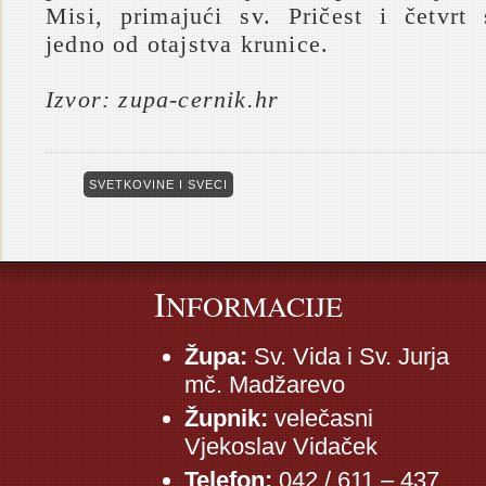
Misi, primajući sv. Pričest i četvrt 
jedno od otajstva krunice.
Izvor: zupa-cernik.hr
SVETKOVINE I SVECI
I
NFORMACIJE
Župa:
Sv. Vida i Sv. Jurja
mč. Madžarevo
Župnik:
velečasni
Vjekoslav Vidaček
Telefon:
042 / 611 – 437