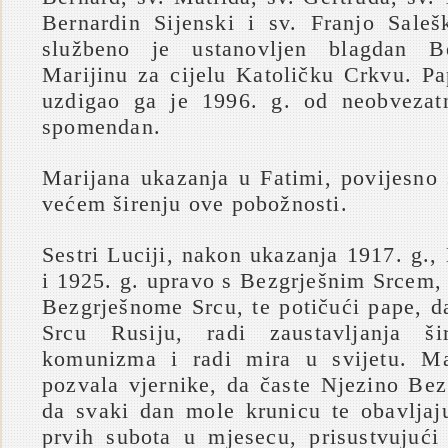
Bernardin Sijenski i sv. Franjo Saleš
službeno je ustanovljen blagdan B
Marijinu za cijelu Katoličku Crkvu. Pa
uzdigao ga je 1996. g. od neobvezat
spomendan.
Marijana ukazanja u Fatimi, povijesno 
većem širenju ove pobožnosti.
Sestri Luciji, nakon ukazanja 1917. g.,
i 1925. g. upravo s Bezgrješnim Srcem,
Bezgrješnome Srcu, te potičući pape, 
Srcu Rusiju, radi zaustavljanja šir
komunizma i radi mira u svijetu. Ma
pozvala vjernike, da časte Njezino Bez
da svaki dan mole krunicu te obavljaj
prvih subota u mjesecu, prisustvujući