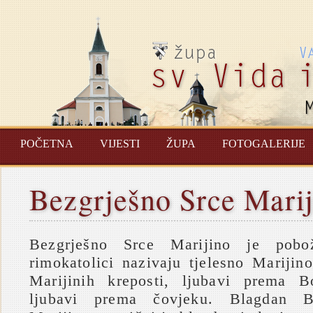
POČETNA
VIJESTI
ŽUPA
FOTOGALERIJE
Bezgrješno Srce Mari
Bezgrješno Srce Marijino je pob
rimokatolici nazivaju tjelesno Marijin
Marijinih kreposti, ljubavi prema 
ljubavi prema čovjeku. Blagdan B