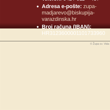
Adresa e-pošte:
zupa-
madjarevo@biskupija-
varazdinska.hr
Broj računa (IBAN):
HR3123600001101733960
© Župa sv. Vida 