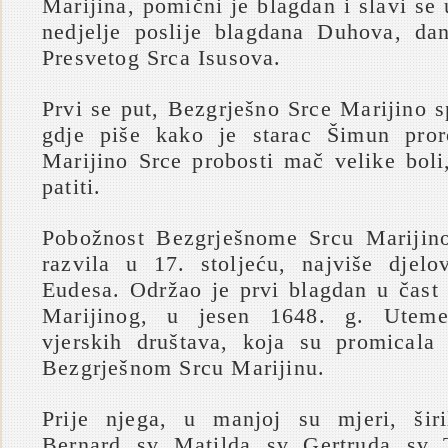
Marijina, pomični je blagdan i slavi se
nedjelje poslije blagdana Duhova, da
Presvetog Srca Isusova.
Prvi se put, Bezgrješno Srce Marijino s
gdje piše kako je starac Šimun pro
Marijino Srce probosti mač velike boli
patiti.
Pobožnost Bezgrješnome Srcu Marijino
razvila u 17. stoljeću, najviše djel
Eudesa. Održao je prvi blagdan u čast
Marijinog, u jesen 1648. g. Utemel
vjerskih društava, koja su promicala
Bezgrješnom Srcu Marijinu.
Prije njega, u manjoj su mjeri, širi
Bernard, sv. Matilda, sv. Gertruda, sv.