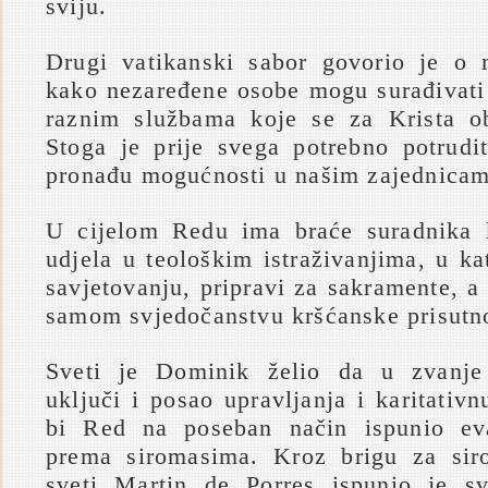
sviju.
Drugi vatikanski sabor govorio je o
kako nezaređene osobe mogu surađivati
raznim službama koje se za Krista ob
Stoga je prije svega potrebno potrudi
pronađu mogućnosti u našim zajednicam
U cijelom Redu ima braće suradnika 
udjela u teološkim istraživanjima, u k
savjetovanju, pripravi za sakramente, 
samom svjedočanstvu kršćanske prisutno
Sveti je Dominik želio da u zvanje
uključi i posao upravljanja i karitativn
bi Red na poseban način ispunio ev
prema siromasima. Kroz brigu za sir
sveti Martin de Porres ispunio je s