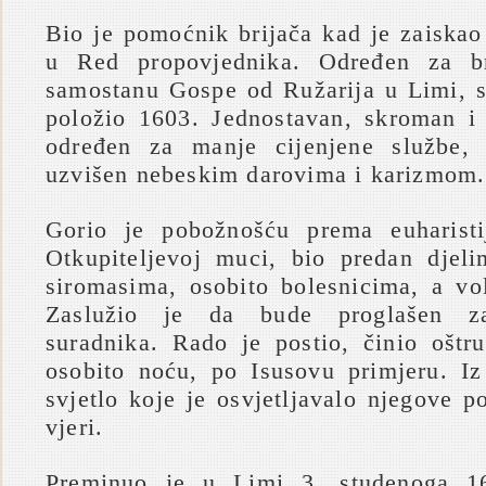
Bio je pomoćnik brijača kad je zaiskao
u Red propovjednika. Određen za br
samostanu Gospe od Ružarija u Limi, s
položio 1603. Jednostavan, skroman i
određen za manje cijenjene službe,
uzvišen nebeskim darovima i karizmom.
Gorio je pobožnošću prema euharisti
Otkupiteljevoj muci, bio predan djel
siromasima, osobito bolesnicima, a vol
Zaslužio je da bude proglašen za
suradnika. Rado je postio, činio oštr
osobito noću, po Isusovu primjeru. Iz
svjetlo koje je osvjetljavalo njegove 
vjeri.
Preminuo je u Limi 3. studenoga 1