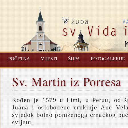
POČETNA
VIJESTI
ŽUPA
FOTOGALERIJE
Sv. Martin iz Porresa
Rođen je 1579 u Limi, u Peruu, od šp
Juana i oslobođene crnkinje Ane Vela
svjedok bolno poniženoga crnačkog pu
svijetu.