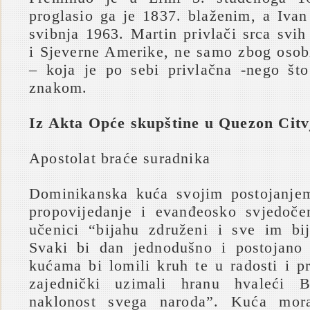
proglasio ga je 1837. blaženim, a Ivan
svibnja 1963. Martin privlači srca svi
i Sjeverne Amerike, ne samo zbog osobi
– koja je po sebi privlačna -nego št
znakom.
Iz Akta Opće skupštine u Quezon Citv
Apostolat braće suradnika
Dominikanska kuća svojim postojanjem
propovijedanje i evanđeosko svjedoče
učenici “bijahu združeni i sve im bi
Svaki bi dan jednodušno i postojano 
kućama bi lomili kruh te u radosti i p
zajednički uzimali hranu hvaleći B
naklonost svega naroda”. Kuća mora