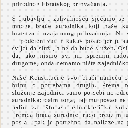
prirodnog i bratskog prihvaćanja.
S ljubavlju i zahvalnošću sjećamo se 
mnoge braće suradnika koji naše k
bratstva i uzajamnog prihvaćanja. Ne s
ili podcjenjivati nikakav posao jer je 
svijet da služi, a ne da bude služen. Osi
da, ako nismo svi mi spremni rados
drugome, onda nemamo ništa zajedničko
Naše Konstitucije svoj braći nameću 
brinu o potrebama drugih. Prema to
služenje zajednici samo po sebi ne odr
suradnika; osim toga, taj mu posao ne 
jedino zato što se nijedna klerička osob
Premda braća suradnici rado preuzimlju
posla, ipak je potrebno da nailaze na