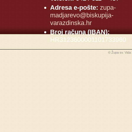
Adresa e-pošte:
zupa-
madjarevo@biskupija-
varazdinska.hr
Broj računa (IBAN):
HR3123600001101733960
© Župa sv. Vida 