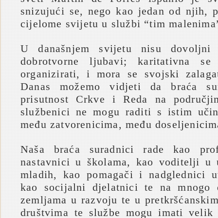
snizujući se, nego kao jedan od njih, 
cijelome svijetu u službi “tim malenima
U današnjem svijetu nisu dovoljni 
dobrotvorne ljubavi; karitativna se
organizirati, i mora se svojski zalaga
Danas možemo vidjeti da braća sur
prisutnost Crkve i Reda na područji
službenici ne mogu raditi s istim uč
među zatvorenicima, među doseljenici
Naša braća suradnici rade kao prof
nastavnici u školama, kao voditelji u
mladih, kao pomagači i nadglednici u
kao socijalni djelatnici te na mnogo
zemljama u razvoju te u pretkršćanskim
društvima te službe mogu imati velik 