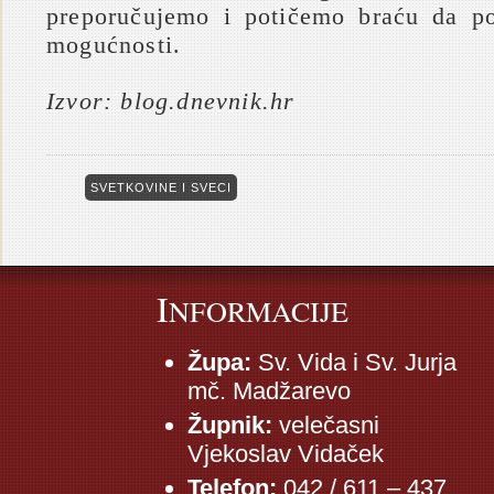
preporučujemo i potičemo braću da po
mogućnosti.
Izvor: blog.dnevnik.hr
SVETKOVINE I SVECI
I
NFORMACIJE
Župa:
Sv. Vida i Sv. Jurja
mč. Madžarevo
Župnik:
velečasni
Vjekoslav Vidaček
Telefon:
042 / 611 – 437