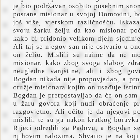
je bio podržavan osobito posebnim sno
postane misionar u svojoj Domovini, bo
još više, vjerskom različnošću. Iskaz
svoju žarku želju da kao misionar po
kako bi pridonio velikom djelu sjedinj
Ali taj se njegov san nije ostvario u o
on želio. Mislili su naime da ne mo
misionar, kako zbog svoga slabog zdra
neugledne vanjštine, ali i zbog go
Bogdan nikada nije propovjedao, a pro
oružje misionara kojim on usađuje istinu
Bogdan je pretpostavljao da će on sam 
u žaru govora koji nudi obraćenje pr
razgovjetno. Ali očito je da njegovi p
mislili, te su ga nakon kratkog boravk
Rijeci odredili za Padovu, a Bogdan s
njihovim nalozima. Shvatio je na koji 