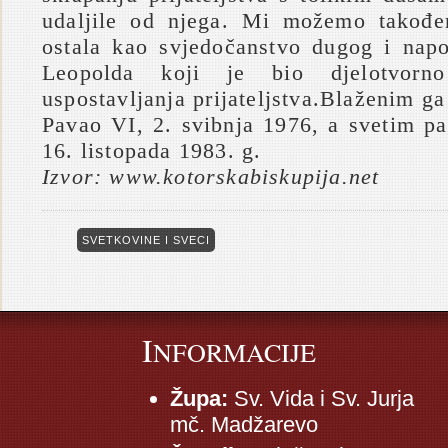
udaljile od njega. Mi možemo također
ostala kao svjedočanstvo dugog i nap
Leopolda koji je bio djelotvorn
uspostavljanja prijateljstva.Blaženim ga
Pavao VI, 2. svibnja 1976, a svetim pa
16. listopada 1983. g.
Izvor: www.kotorskabiskupija.net
SVETKOVINE I SVECI
I
NFORMACIJE
Župa:
Sv. Vida i Sv. Jurja
mč. Madžarevo