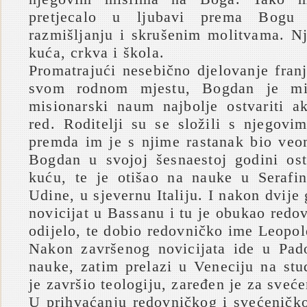
pretjecalo u ljubavi prema Bogu
razmišljanju i skrušenim molitvama. Nj
kuća, crkva i škola.
Promatrajući nesebično djelovanje fran
svom rodnom mjestu, Bogdan je mi
misionarski naum najbolje ostvariti a
red. Roditelji su se složili s njegovi
premda im je s njime rastanak bio veo
Bogdan u svojoj šesnaestoj godini os
kuću, te je otišao na nauke u Serafi
Udine, u sjevernu Italiju. I nakon dvije 
novicijat u Bassanu i tu je obukao red
odijelo, te dobio redovničko ime Leopol
Nakon završenog novicijata ide u Pad
nauke, zatim prelazi u Veneciju na stu
je završio teologiju, zaređen je za sveć
U prihvaćanju redovničkog i svećeničk