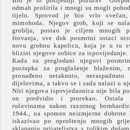
Bio je to posljednji pozdrav “Gospod
odmah proširila i mnogi su mogli pohod
tijelo. Sprovod je bio vrlo svečan
mimohoda. Njegov grob, koji se nal
groblju, postao je ciljem mnogih p
štovanja, sve dok posmrtni ostaci nisu
novu grobnu kapelicu, koja je u tu s
blizini njegove sobice za ispovijedanje.
Kada su pregledani njegovi posmrtn
postupka za proglašenje blaženim, n
pronađeno netaknuto, neraspadnut
dijelovima, a takvo se i sada nalazi u n
Niti njegova ispovjedaonica nije bila po
on predvidio i prorekao. Ostala
ruševinama nakon razornog bombardira
1944., na spomen neizmjerne dobrote 
iskazivao po oproštenju mnogih gri
sklapanju prijateljstva s tolikim duša