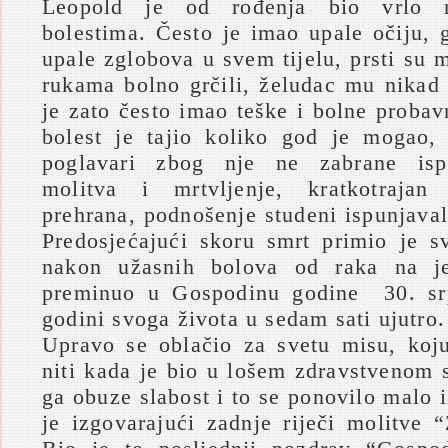
Leopold je od rođenja bio vrlo 
bolestima. Često je imao upale očiju, 
upale zglobova u svem tijelu, prsti su
rukama bolno grčili, želudac mu nikad 
je zato često imao teške i bolne proba
bolest je tajio koliko god je mogao,
poglavari zbog nje ne zabrane ispo
molitva i mrtvljenje, kratkotrajan
prehrana, podnošenje studeni ispunjaval
Predosjećajući skoru smrt primio je s
nakon užasnih bolova od raka na je
preminuo u Gospodinu godine 30. sr
godini svoga života u sedam sati ujutro.
Upravo se oblačio za svetu misu, koj
niti kada je bio u lošem zdravstvenom 
ga obuze slabost i to se ponovilo malo 
je izgovarajući zadnje riječi molitve 