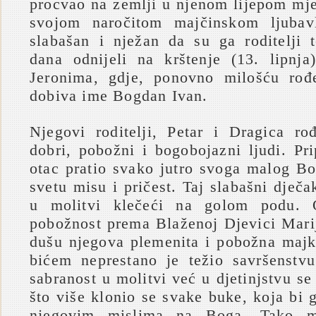
procvao na zemlji u njenom lijepom mje
svojom naročitom majčinskom ljubav
slabašan i nježan da su ga roditelji
dana odnijeli na krštenje (13. lipnj
Jeronima, gdje, ponovno milošću rođ
dobiva ime Bogdan Ivan.
Njegovi roditelji, Petar i Dragica ro
dobri, pobožni i bogobojazni ljudi. Pr
otac pratio svako jutro svoga malog B
svetu misu i pričest. Taj slabašni dječa
u molitvi klečeći na golom podu. O
pobožnost prema Blaženoj Djevici Marij
dušu njegova plemenita i pobožna majk
bićem neprestano je težio savršenstv
sabranost u molitvi već u djetinjstvu se
što više klonio se svake buke, koja bi
njegovim mislima na Boga. Tako mu