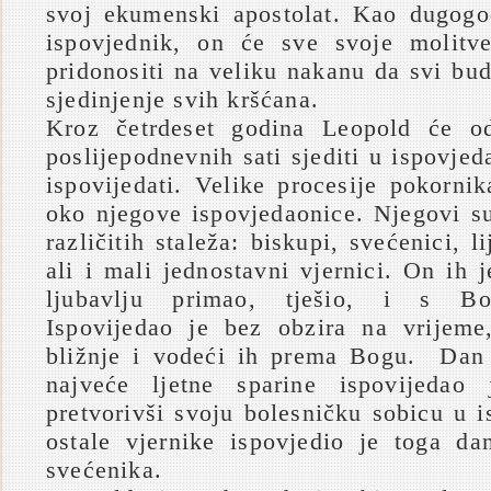
svoj ekumenski apostolat. Kao dugogo
ispovjednik, on će sve svoje molitve
pridonositi na veliku nakanu da svi bu
sjedinjenje svih kršćana.
Kroz četrdeset godina Leopold će o
poslijepodnevnih sati sjediti u ispovje
ispovijedati. Velike procesije pokorni
oko njegove ispovjedaonice. Njegovi su
različitih staleža: biskupi, svećenici, li
ali i mali jednostavni vjernici. On ih
ljubavlju primao, tješio, i s B
Ispovijedao je bez obzira na vrijeme
bližnje i vodeći ih prema Bogu. Dan 
najveće ljetne sparine ispovijedao
pretvorivši svoju bolesničku sobicu u 
ostale vjernike ispovjedio je toga d
svećenika.