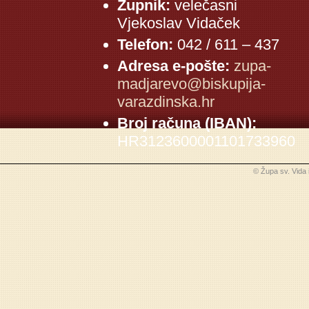
Župnik:
velečasni
Vjekoslav Vidaček
Telefon:
042 / 611 – 437
Adresa e-pošte:
zupa-
madjarevo@biskupija-
varazdinska.hr
Broj računa (IBAN):
HR3123600001101733960
© Župa sv. Vida 